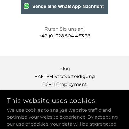
Sende eine WhatsApp-Nachricht
+49 (0) 228 504 463 36
Blog
BAFTEH Strafverteidigung
BSvH Employment
Impressum & Datenschutz
This website uses cookies.
We use cookies to analyze website traffic and
BAFTEH SCHÖNBRUNN VAN HATTEM
optimize your website experience. By accepting
RECHTSANWÄLTE IN BÜROGEMEINSCHAFT -
our use of cookies, your data will be aggregated
PRINZ-ALBERT-STRASSE 63, BONN, D