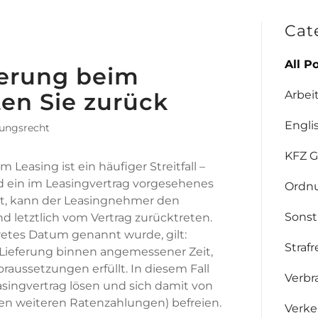
Cat
All P
ferung beim
Arbei
ten Sie zurück
Engli
ungsrecht
KFZ G
 Leasing ist ein häufiger Streitfall –
d ein im Leasingvertrag vorgesehenes
Ordnu
ert, kann der Leasingnehmer den
Sonst
d letztlich vom Vertrag zurücktreten.
etes Datum genannt wurde, gilt:
Straf
Lieferung binnen angemessener Zeit,
oraussetzungen erfüllt. In diesem Fall
Verbr
ingvertrag lösen und sich damit von
den weiteren Ratenzahlungen) befreien.
Verke