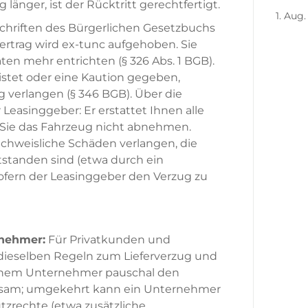
länger, ist der Rücktritt gerechtfertigt.
1. Aug
schriften des Bürgerlichen Gesetzbuchs
Vertrag wird ex-tunc aufgehoben. Sie
en mehr entrichten (§ 326 Abs. 1 BGB).
stet oder eine Kaution gegeben,
 verlangen (§ 346 BGB). Über die
easinggeber: Er erstattet Ihnen alle
 Sie das Fahrzeug nicht abnehmen.
achweisliche Schäden verlangen, die
tstanden sind (etwa durch ein
sofern der Leasinggeber den Verzug zu
rnehmer:
Für Privatkunden und
ieselben Regeln zum Lieferverzug und
e einem Unternehmer pauschal den
rksam; umgekehrt kann ein Unternehmer
tzrechte (etwa zusätzliche