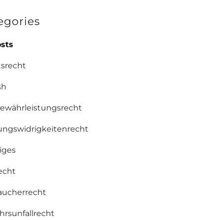
egories
osts
tsrecht
sh
ewährleistungsrecht
ngswidrigkeitenrecht
iges
recht
aucherrecht
hrsunfallrecht