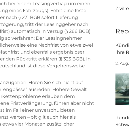
sich bei einem Leasingvertrag um einen
Zivilr
ng eines Fahrzeugs). Fehlt eine feste
er nach § 271 BGB sofort Lieferung
zögerung, tritt der Leasinggeber nach
Rec
ist) automatisch in Verzug (§ 286 BGB).
ßig so verfahren: Der Leasingnehmer
licherweise eine Nachfrist von etwa zwei
Kündi
Nachfrist und ebenfalls ergebnisloser
Ihre 
 den Rücktritt erklären (§ 323 BGB). In
2. Aug
utschland ist diese Vorgehensweise
 anzugehen. Hören Sie sich nicht auf
erengpässe“ ausreden: Höhere Gewalt
ferkettenprobleme erlauben dem
ne Fristverlängerung, führen aber nicht
st im Fall einer unverschuldeten
t warten – oft gilt auch hier als
Kündi
 etwa vier Monaten zusätzlicher
Schwa