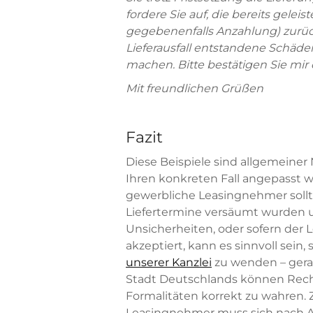
fordere Sie auf, die bereits gele
gegebenenfalls Anzahlung) zurüc
Lieferausfall entstandene Schäden
machen. Bitte bestätigen Sie mir d
Mit freundlichen Grüßen
Fazit
Diese Beispiele sind allgemeiner
Ihren konkreten Fall angepasst 
gewerbliche Leasingnehmer soll
Liefertermine versäumt wurden u
Unsicherheiten, oder sofern der 
akzeptiert, kann es sinnvoll sein,
unserer Kanzlei
zu wenden – gerad
Stadt Deutschlands können Recht
Formalitäten korrekt zu wahren. 
Leasingnehmer muss sich nach A